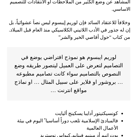
المشاهد عن وضع الكثير من الملاحظات او الانتقادات للتصميم
الاساسي.
وخلافاَ للاعتقاد السائد فإن لوريم إيبسوم ليس نصاَ عشوائياً، بل
إن له جذور في الأدب اللاتيني الكلاسيكي منذ العام قبل الميلاد.
من كتاب “حول أقاصي الخير والشر”
لوريم ايبسوم هو نموذج افتراضي يوضع في
التصاميم لتعرض على العميل ليتصور طريقه وضع
النصوص بالتصاميم سواء كانت تصاميم مطبوعه
… بروشور او فلاير على سبيل المثال … او نماذج
مواقع انترنت …
كونسيكتيتور أدايبا يسكينج أليايت
فالمبادئ الإسلامية تلعب دوراً أساسيا ً اليوم في بيئة
الأعمال العالمية
يوت انيم أد مينيم فينايم,كيواس نوستريد