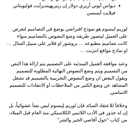
ديواس أيوتي أريري دولار إن ريبريهينديرأيت فوليوبتاتي
فيلايت أيسسي
لوريم ايبسوم هو نموذج افتراضي يوضع في التصاميم لتعرض
على العميل ليتصور طريقه وضع النصوص بالتصاميم سواء
كانت تصاميم مطبوعه … بروشور او فلاير على سبيل المثال …
او نماذج مواقع انترنت …
وعند موافقه العميل المبدئيه على التصميم يتم ازالة هذا النص
من التصميم ويتم وضع النصوص النهائية المطلوبة للتصميم
ويقول البعض ان وضع النصوص التجريبية بالتصميم قد تشغل
المشاهد عن وضع الكثير من الملاحظات او الانتقادات للتصميم
الاساسي.
وخلافاَ للاعتقاد السائد فإن لوريم إيبسوم ليس نصاَ عشوائياً، بل
إن له جذور في الأدب اللاتيني الكلاسيكي منذ العام قبل الميلاد.
من كتاب “حول أقاصي الخير والشر”