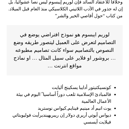
وخلافاَ للاعتقاد السائد فإن لوريم إيبسوم ليس نصاَ عشوائياً، بل
إن له جذور في الأدب اللاتيني الكلاسيكي منذ العام قبل الميلاد.
من كتاب “حول أقاصي الخير والشر”
لوريم ايبسوم هو نموذج افتراضي يوضع في
التصاميم لتعرض على العميل ليتصور طريقه وضع
النصوص بالتصاميم سواء كانت تصاميم مطبوعه
… بروشور او فلاير على سبيل المثال … او نماذج
مواقع انترنت …
كونسيكتيتور أدايبا يسكينج أليايت
فالمبادئ الإسلامية تلعب دوراً أساسيا ً اليوم في بيئة
الأعمال العالمية
يوت انيم أد مينيم فينايم,كيواس نوستريد
ديواس أيوتي أريري دولار إن ريبريهينديرأيت فوليوبتاتي
فيلايت أيسسي