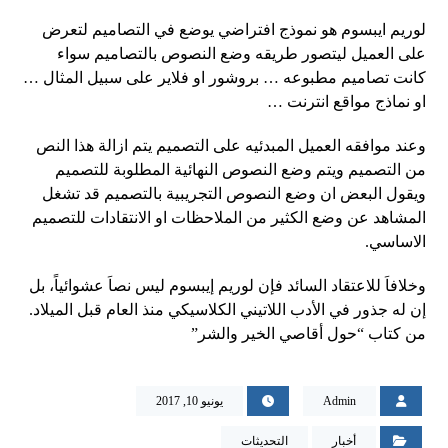
لوريم ايبسوم هو نموذج افتراضي يوضع في التصاميم لتعرض
على العميل ليتصور طريقه وضع النصوص بالتصاميم سواء
كانت تصاميم مطبوعه … بروشور او فلاير على سبيل المثال …
او نماذج مواقع انترنت …
وعند موافقه العميل المبدئيه على التصميم يتم ازالة هذا النص
من التصميم ويتم وضع النصوص النهائية المطلوبة للتصميم
ويقول البعض ان وضع النصوص التجريبية بالتصميم قد تشغل
المشاهد عن وضع الكثير من الملاحظات او الانتقادات للتصميم
الاساسي.
وخلافاَ للاعتقاد السائد فإن لوريم إيبسوم ليس نصاَ عشوائياً، بل
إن له جذور في الأدب اللاتيني الكلاسيكي منذ العام قبل الميلاد.
من كتاب “حول أقاصي الخير والشر”
Admin
يونيو 10, 2017
أخبار
التحديثات