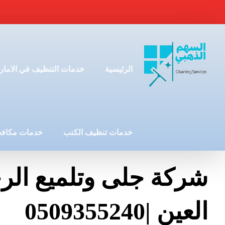
الرئيسية
خدمات التنظيف في الامار
خدمات تنظيف الكنب
خدمات مكافح
شركة جلى وتلميع الر
العين |0509355240