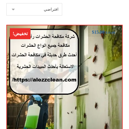
$
15.00
$
30.00
تخفيض!