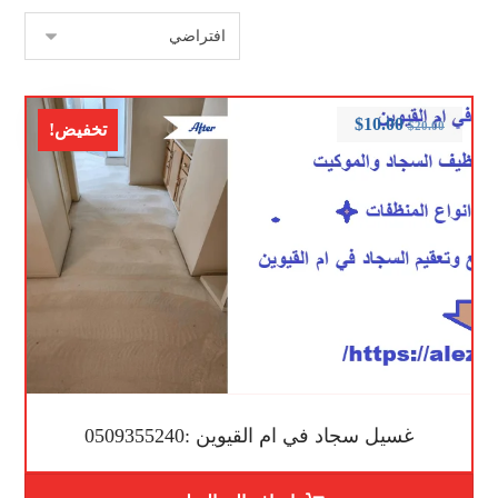
$
10.00
$
20.00
تخفيض!
غسيل سجاد في ام القيوين :0509355240