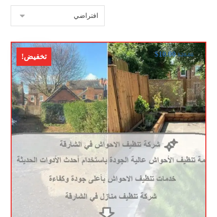
$
10.00
$
20.00
تخفيض!