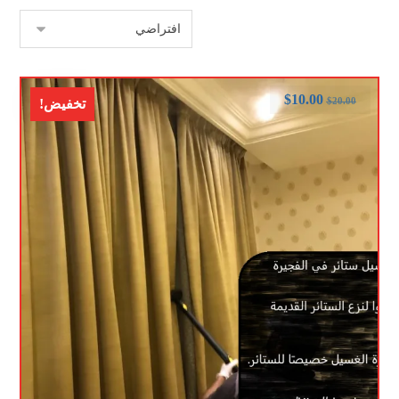
$
10.00
$
20.00
تخفيض!