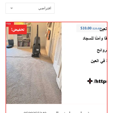
$
10.00
$
20.00
تخفيض!