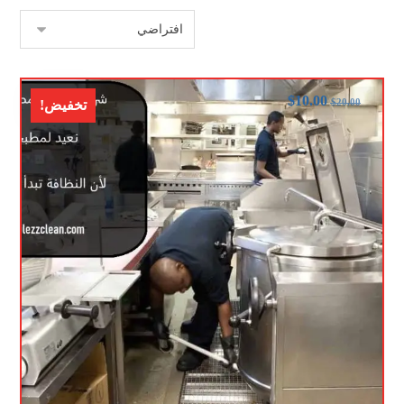
$
10.00
$
20.00
تخفيض!