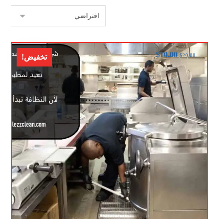
$
10.00
$
20.00
تخفيض!