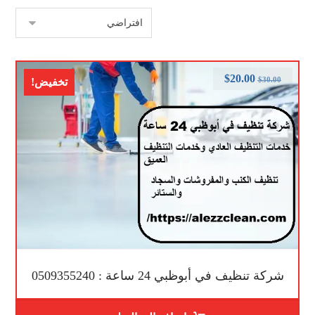
$
20.00
$
30.00
تخفيض!
شركة تنظيف في أبوظبي 24 ساعة : 0509355240