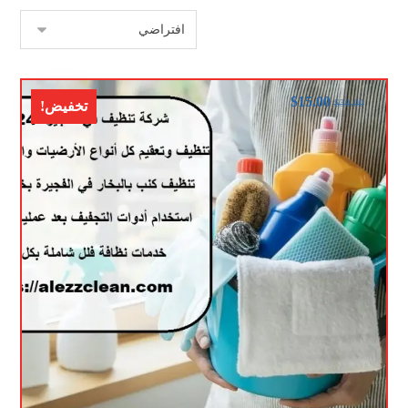
$
15.00
$
30.00
تخفيض!