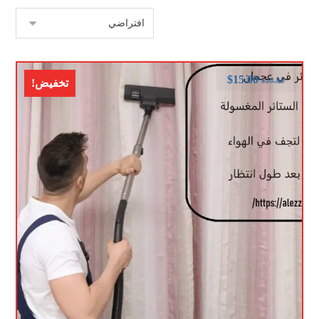
$
15.00
$
20.00
تخفيض!