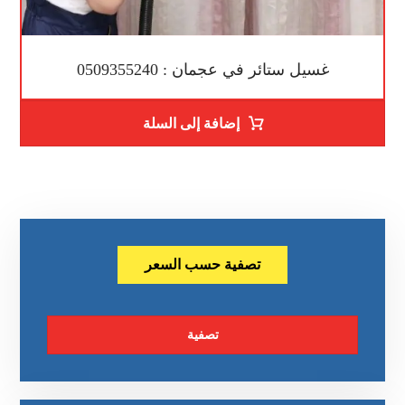
غسيل ستائر في عجمان : 0509355240
إضافة إلى السلة
تصفية حسب السعر
تصفية