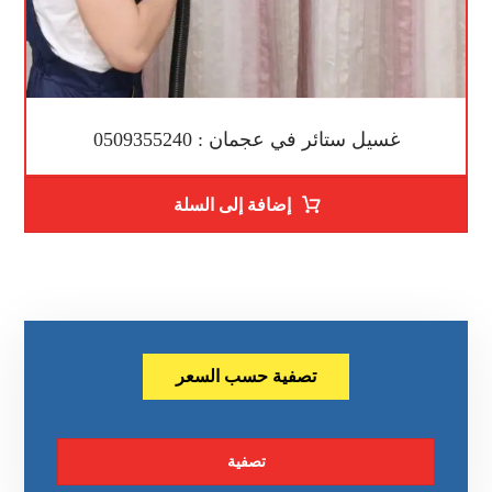
غسيل ستائر في عجمان : 0509355240
إضافة إلى السلة
تصفية حسب السعر
تصفية