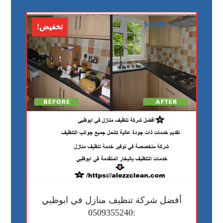
$
10.00
$
20.00
تخفيض!
أفضل شركة تنظيف منازل في ابوظبي
:0509355240