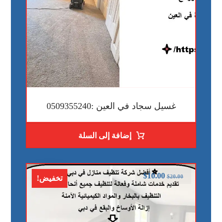
غسيل سجاد في العين :0509355240
إضافة إلى السلة
$
10.00
$
20.00
تخفيض!