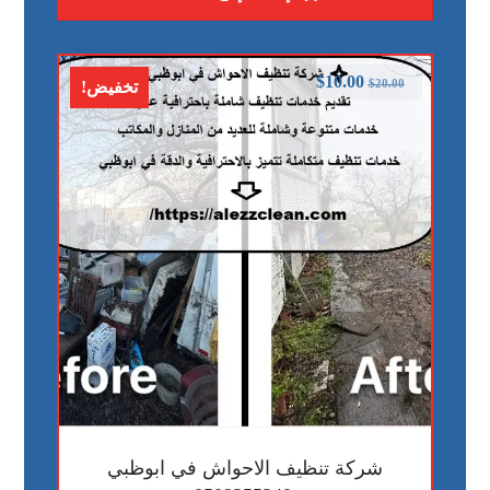
$
10.00
$
20.00
تخفيض!
شركة تنظيف الاحواش في ابوظبي