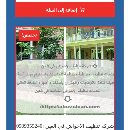
إضافة إلى السلة
$
10.00
$
20.00
تخفيض!
شركة تنظيف الاحواش في العين :0509355240