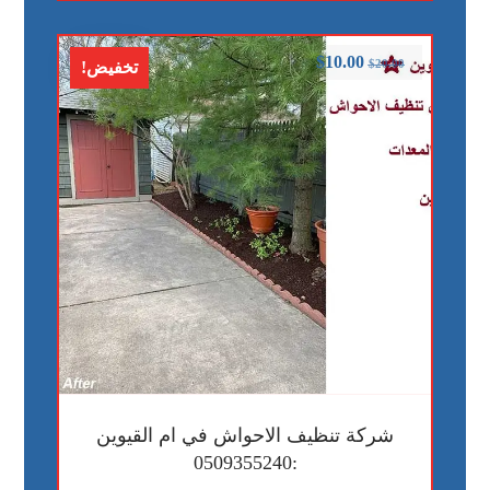
$
10.00
$
20.00
تخفيض!
شركة تنظيف الاحواش في ام القيوين
:0509355240