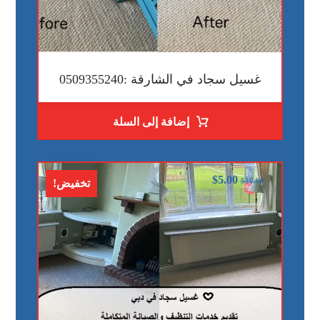
غسيل سجاد في الشارقة :0509355240
إضافة إلى السلة
$
5.00
$
10.00
تخفيض!