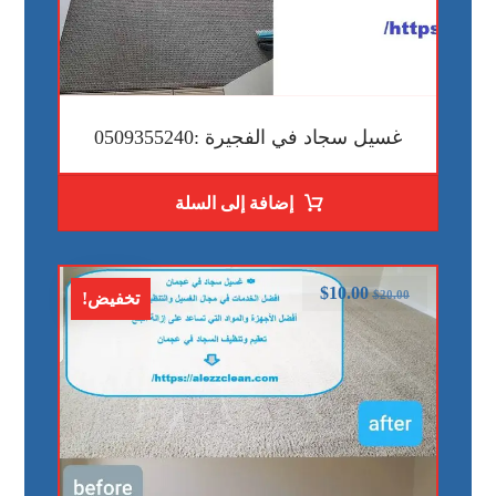
غسيل سجاد في الفجيرة :0509355240
إضافة إلى السلة
$
10.00
$
20.00
تخفيض!