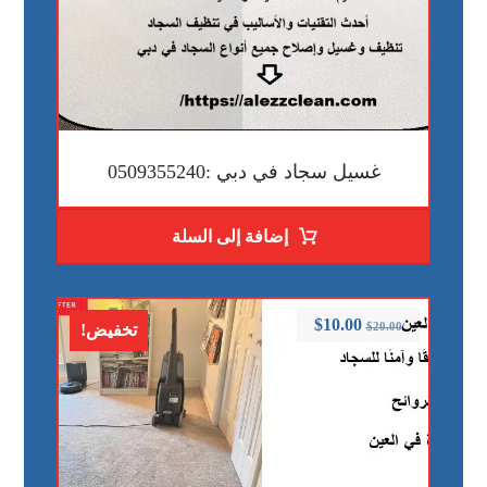
غسيل سجاد في دبي :0509355240
إضافة إلى السلة
$
10.00
$
20.00
تخفيض!