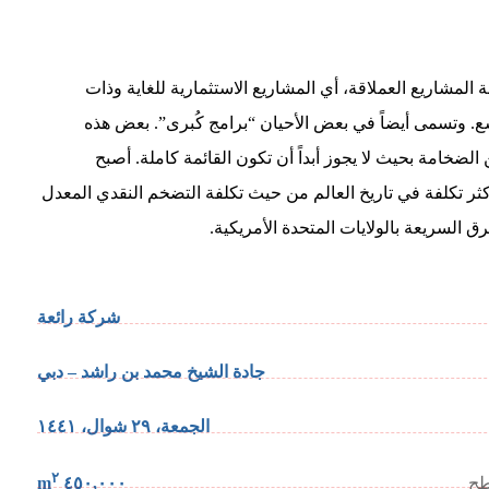
 المشاريع العملاقة، أي المشاريع الاستثمارية للغاية وذات
ع. وتسمى أيضاً في بعض الأحيان “برامج كُبرى”. بعض هذه
الضخامة بحيث لا يجوز أبداً أن تكون القائمة كاملة. أصبح
ثر تكلفة في تاريخ العالم من حيث تكلفة التضخم النقدي المعدل
ق السريعة بالولايات المتحدة الأمريكية.
شركة رائعة
جادة الشيخ محمد بن راشد – دبي
الجمعة، ٢٩ شوال، ١٤٤١
٢
طح
٤٥٠,٠٠٠ m