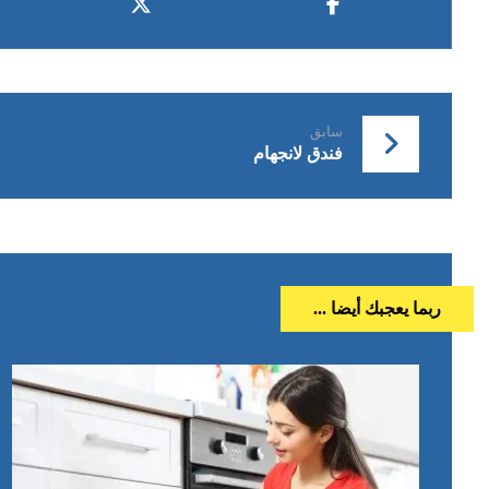
سابق
فندق لانجهام
ربما يعجبك أيضا ...