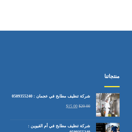
منتجاتنا
شركة تنظيف مطابخ في عجمان : 0509355240
$
15.00
$
20.00
شركة تنظيف مطابخ في أم القيوين :