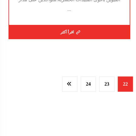
...
اقرأ أكثر
24
23
22